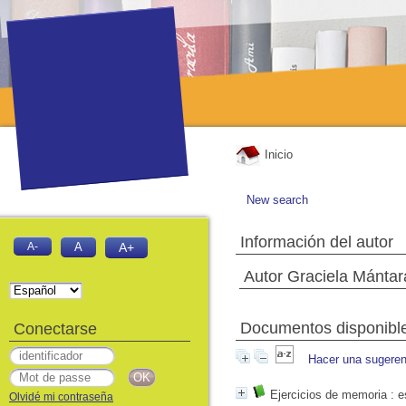
Inicio
New search
Información del autor
A-
A
A+
Autor Graciela Mántar
Documentos disponibles
Conectarse
Hacer una sugeren
Ejercicios de memoria
: e
Olvidé mi contraseña