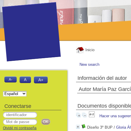
Inicio
New search
Información del autor
A-
A
A+
Autor María Paz Garc
Documentos disponibles
Conectarse
Hacer una sugeren
Diseño 3º BUP
/
Gloria Á
Olvidé mi contraseña