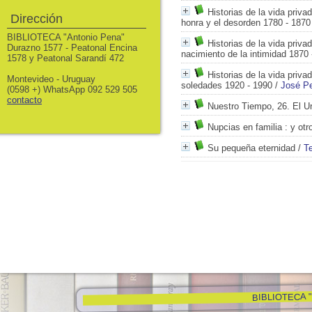
Historias de la vida priva
Dirección
honra y el desorden 1780 - 1870
BIBLIOTECA "Antonio Pena"
Historias de la vida priva
Durazno 1577 - Peatonal Encina
nacimiento de la intimidad 1870 
1578 y Peatonal Sarandí 472
Historias de la vida priva
Montevideo - Uruguay
soledades 1920 - 1990
/
José Pe
(0598 +) WhatsApp 092 529 505
contacto
Nuestro Tiempo, 26. El Ur
Nupcias en familia
: y otr
Su pequeña eternidad
/
T
BIBLIOTECA "