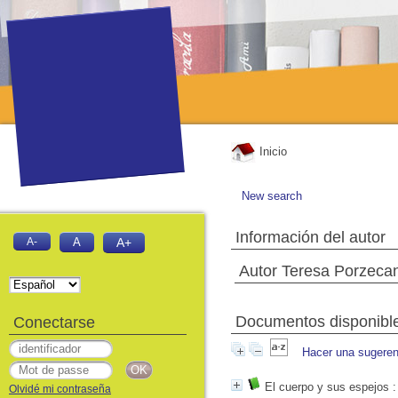
Inicio
New search
Información del autor
A-
A
A+
Autor Teresa Porzeca
Documentos disponibles
Conectarse
Hacer una sugeren
El cuerpo y sus espejos
:
Olvidé mi contraseña