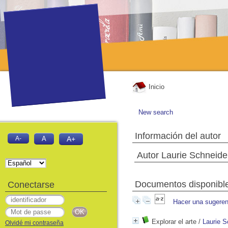
Inicio
New search
Información del autor
A-
A
A+
Autor Laurie Schneid
Documentos disponibles
Conectarse
Hacer una sugeren
Explorar el arte
/
Laurie 
Olvidé mi contraseña