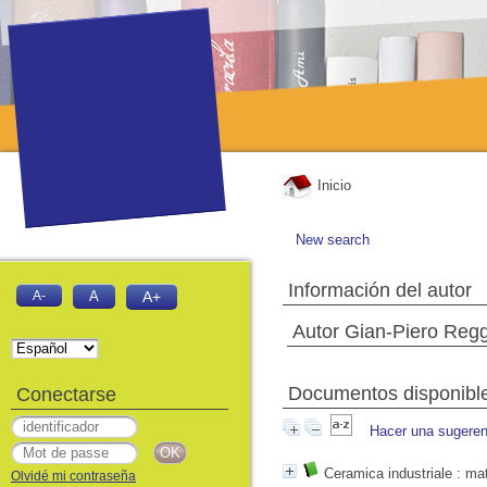
Inicio
New search
Información del autor
A-
A
A+
Autor Gian-Piero Regg
Documentos disponibles
Conectarse
Hacer una sugeren
Ceramica industriale
: mat
Olvidé mi contraseña