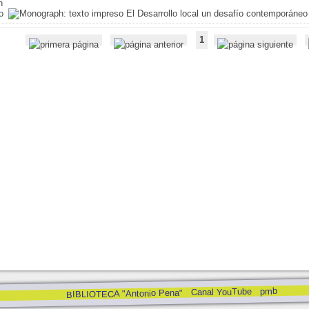
El Desarrollo local un desafío contemporáneo
1
pmb
Canal YouTube
BIBLIOTECA "Antonio Pena"