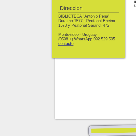
Dirección
BIBLIOTECA "Antonio Pena"
Durazno 1577 - Peatonal Encina
1578 y Peatonal Sarandí 472
Montevideo - Uruguay
(0598 +) WhatsApp 092 529 505
contacto