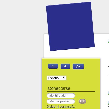
A-
A
A+
Conectarse
Olvidé mi contraseña