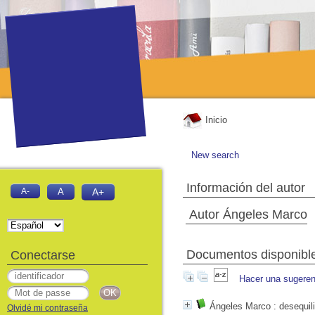
Inicio
New search
Información del autor
A-
A
A+
Autor Ángeles Marco
Documentos disponibles
Conectarse
Hacer una sugeren
Ángeles Marco
: desequili
Olvidé mi contraseña