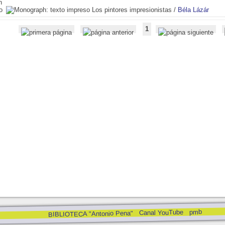
Los pintores impresionistas
/
Béla Lázár
1
pmb
Canal YouTube
BIBLIOTECA "Antonio Pena"