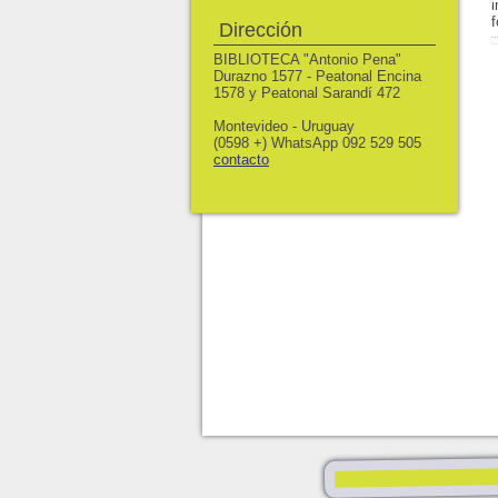
Dirección
BIBLIOTECA "Antonio Pena"
Durazno 1577 - Peatonal Encina
1578 y Peatonal Sarandí 472
Montevideo - Uruguay
(0598 +) WhatsApp 092 529 505
contacto