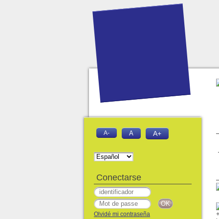
A-
A
A+
Conectarse
Olvidé mi contraseña