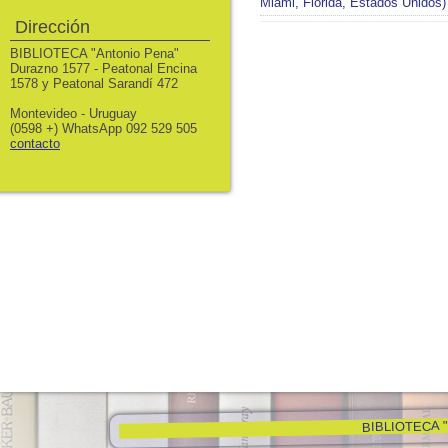
Miami, Florida, Estados Unidos)
Dirección
BIBLIOTECA "Antonio Pena"
Durazno 1577 - Peatonal Encina
1578 y Peatonal Sarandí 472
Montevideo - Uruguay
(0598 +) WhatsApp 092 529 505
contacto
BIBLIOTECA "