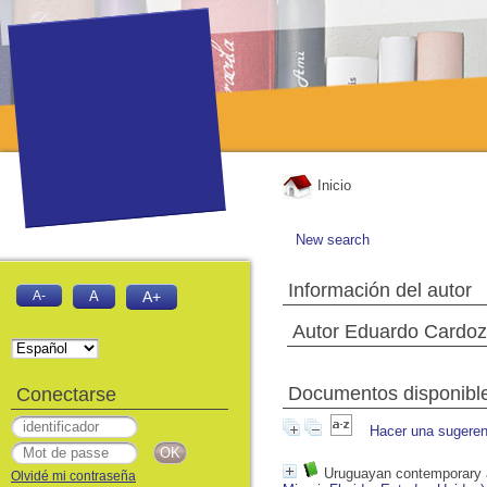
Inicio
New search
Información del autor
A-
A
A+
Autor Eduardo Cardo
Documentos disponibles
Conectarse
Hacer una sugeren
Uruguayan contemporary 
Olvidé mi contraseña