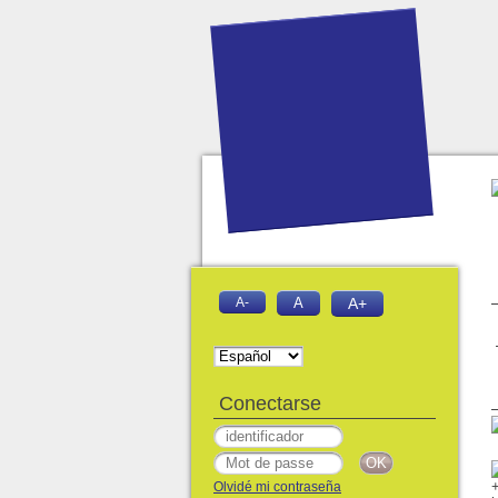
A-
A
A+
Conectarse
Olvidé mi contraseña