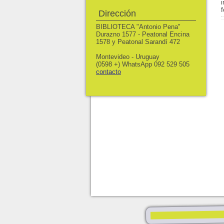
Dirección
BIBLIOTECA "Antonio Pena"
Durazno 1577 - Peatonal Encina
1578 y Peatonal Sarandí 472
Montevideo - Uruguay
(0598 +) WhatsApp 092 529 505
contacto