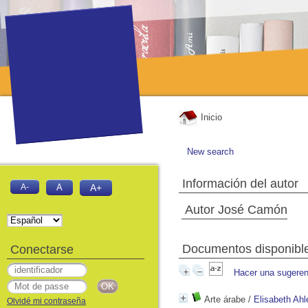
Inicio
New search
Información del autor
A-
A
A+
Autor José Camón
Documentos disponibles
Conectarse
Hacer una sugeren
Arte árabe
/
Elisabeth Ahl
Olvidé mi contraseña