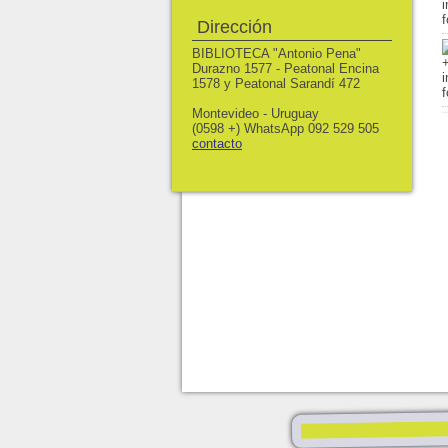
Dirección
BIBLIOTECA "Antonio Pena"
Durazno 1577 - Peatonal Encina
1578 y Peatonal Sarandí 472
Montevideo - Uruguay
(0598 +) WhatsApp 092 529 505
contacto