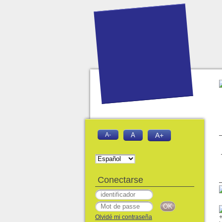
A-
A
A+
Conectarse
Olvidé mi contraseña