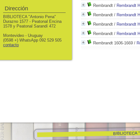
Rembrandt
/
Rembrandt H
Dirección
Rembrandt
/
Rembrandt H
BIBLIOTECA "Antonio Pena"
Durazno 1577 - Peatonal Encina
Rembrandt
/
Rembrandt H
1578 y Peatonal Sarandí 472
Rembrandt
/
Rembrandt H
Montevideo - Uruguay
(0598 +) WhatsApp 092 529 505
Rembrandt 1606-1669
/
R
contacto
BIBLIOTECA "