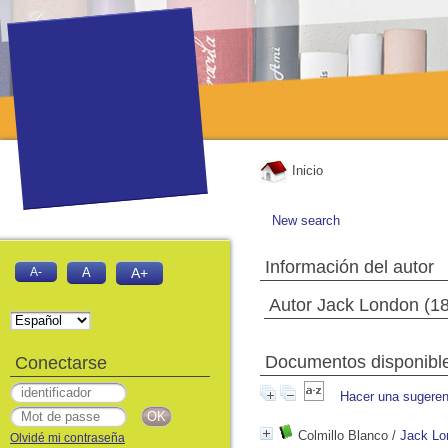
Inicio
New search
Información del autor
A-
A
A+
Autor Jack London (1
Documentos disponibles
Conectarse
Hacer una sugeren
Colmillo Blanco
/
Jack Lo
Olvidé mi contraseña