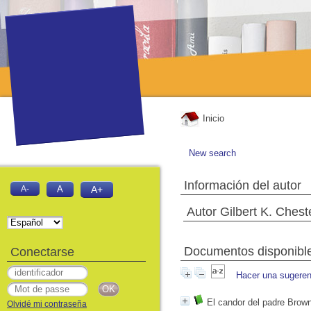
Inicio
New search
Información del autor
A-
A
A+
Autor Gilbert K. Chest
Documentos disponibles
Conectarse
Hacer una sugeren
El candor del padre Brow
Olvidé mi contraseña