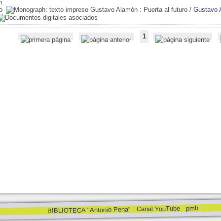
Gustavo Alamón
: Puerta al futuro
/
Gustavo 
1
pmb
Canal YouTube
BIBLIOTECA "Antonio Pena"