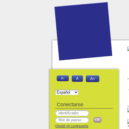
A-
A
A+
Conectarse
Olvidé mi contraseña