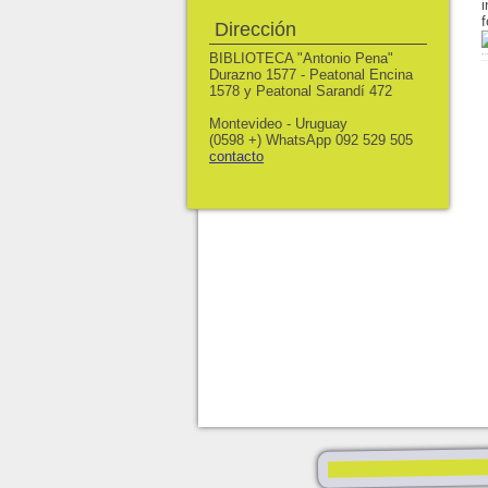
Dirección
BIBLIOTECA "Antonio Pena"
Durazno 1577 - Peatonal Encina
1578 y Peatonal Sarandí 472
Montevideo - Uruguay
(0598 +) WhatsApp 092 529 505
contacto