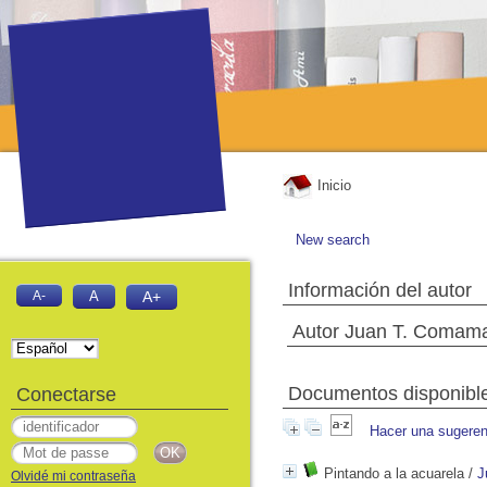
Inicio
New search
Información del autor
A-
A
A+
Autor Juan T. Comam
Documentos disponibles
Conectarse
Hacer una sugeren
Pintando a la acuarela
/
J
Olvidé mi contraseña