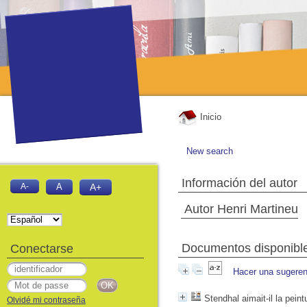
Inicio
New search
Información del autor
A-
A
A+
Autor Henri Martineu
Documentos disponibles
Conectarse
Hacer una sugeren
Stendhal aimait-il la peint
Olvidé mi contraseña