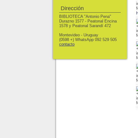
Dirección
BIBLIOTECA "Antonio Pena"
Durazno 1577 - Peatonal Encina
1578 y Peatonal Sarandí 472
Montevideo - Uruguay
(0598 +) WhatsApp 092 529 505
contacto