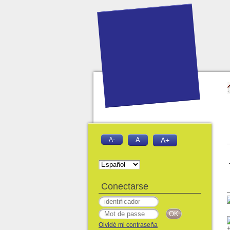
A-
A
A+
Conectarse
Olvidé mi contraseña