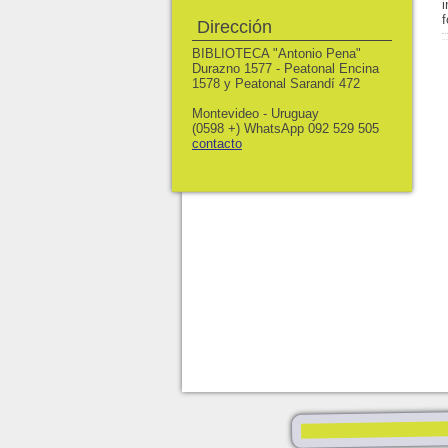
Dirección
BIBLIOTECA "Antonio Pena"
Durazno 1577 - Peatonal Encina
1578 y Peatonal Sarandí 472
Montevideo - Uruguay
(0598 +) WhatsApp 092 529 505
contacto