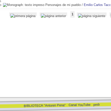
Personajes de mi pueblo
/
Emilio Carlos Tacc
1
pmb
Canal YouTube
BIBLIOTECA "Antonio Pena"