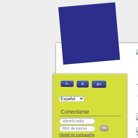
A-
A
A+
Conectarse
Olvidé mi contraseña