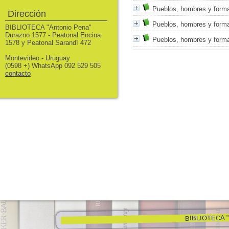
Pueblos, hombres y formas
Dirección
Pueblos, hombres y formas
BIBLIOTECA "Antonio Pena"
Durazno 1577 - Peatonal Encina
Pueblos, hombres y formas
1578 y Peatonal Sarandí 472
Montevideo - Uruguay
(0598 +) WhatsApp 092 529 505
contacto
BIBLIOTECA "