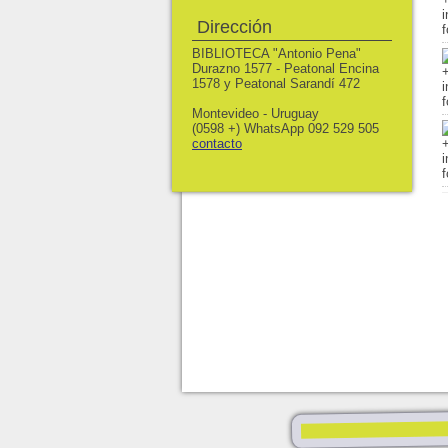
Dirección
BIBLIOTECA "Antonio Pena"
Durazno 1577 - Peatonal Encina
1578 y Peatonal Sarandí 472
Montevideo - Uruguay
(0598 +) WhatsApp 092 529 505
contacto