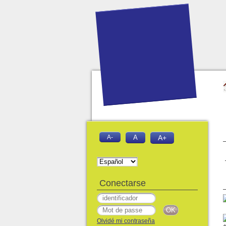
A-
A
A+
Conectarse
Olvidé mi contraseña