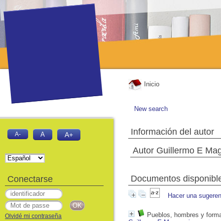
Inicio
New search
Información del autor
A-
A
A+
Autor Guillermo E Mag
Documentos disponibles
Conectarse
Hacer una sugeren
Pueblos, hombres y formas
Olvidé mi contraseña