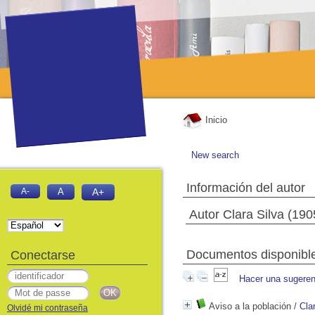
Inicio
New search
Información del autor
A-
A
A+
Autor Clara Silva (19
Documentos disponibles
Conectarse
Hacer una sugeren
Aviso a la población
/
Cla
Olvidé mi contraseña