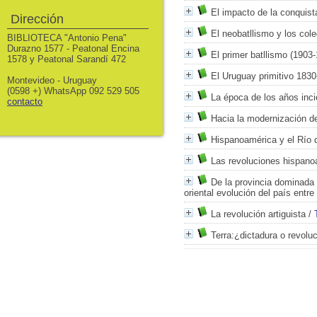
El impacto de la conquis
Dirección
El neobatllismo y los col
BIBLIOTECA "Antonio Pena"
Durazno 1577 - Peatonal Encina
El primer batllismo (1903
1578 y Peatonal Sarandí 472
El Uruguay primitivo 183
Montevideo - Uruguay
(0598 +) WhatsApp 092 529 505
La época de los años inci
contacto
Hacia la modernización de
Hispanoamérica y el Río de
Las revoluciones hispano
De la provincia dominada 
oriental evolución del país entr
La revolución artiguista
/
Terra:¿dictadura o revolu