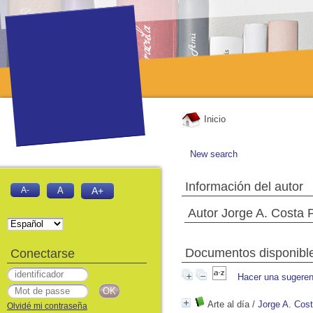
Inicio
New search
Información del autor
A-
A
A+
Autor Jorge A. Costa 
Documentos disponibles
Conectarse
Hacer una sugeren
Arte al día
/
Jorge A. Cos
Olvidé mi contraseña