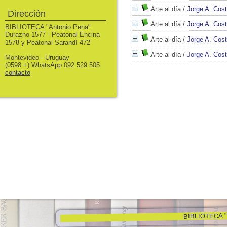
Arte al día
/
Jorge A. Cos
Dirección
Arte al día
/
Jorge A. Cos
BIBLIOTECA "Antonio Pena"
Durazno 1577 - Peatonal Encina
Arte al día
/
Jorge A. Cos
1578 y Peatonal Sarandí 472
Arte al día
/
Jorge A. Cos
Montevideo - Uruguay
(0598 +) WhatsApp 092 529 505
contacto
BIBLIOTECA "