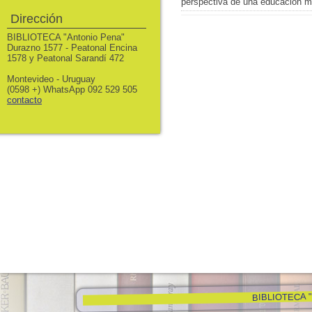
perspectiva de una educación má
Dirección
BIBLIOTECA "Antonio Pena"
Durazno 1577 - Peatonal Encina
1578 y Peatonal Sarandí 472
Montevideo - Uruguay
(0598 +) WhatsApp 092 529 505
contacto
BIBLIOTECA "