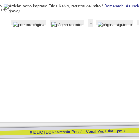
Frida Kahlo, retratos del mito
/
Doménech, Asunci
°.76 (junio)
1
pmb
Canal YouTube
BIBLIOTECA "Antonio Pena"