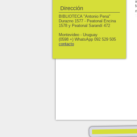
Dirección
n
BIBLIOTECA "Antonio Pena"
Durazno 1577 - Peatonal Encina
1578 y Peatonal Sarandí 472
Montevideo - Uruguay
(0598 +) WhatsApp 092 529 505
contacto