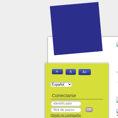
A-
A
A+
Conectarse
Olvidé mi contraseña