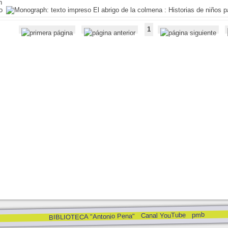
El abrigo de la colmena
: Historias de niños p
1
pmb
Canal YouTube
BIBLIOTECA "Antonio Pena"