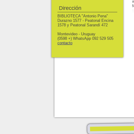
Dirección
BIBLIOTECA "Antonio Pena"
Durazno 1577 - Peatonal Encina
1578 y Peatonal Sarandí 472
Montevideo - Uruguay
(0598 +) WhatsApp 092 529 505
contacto