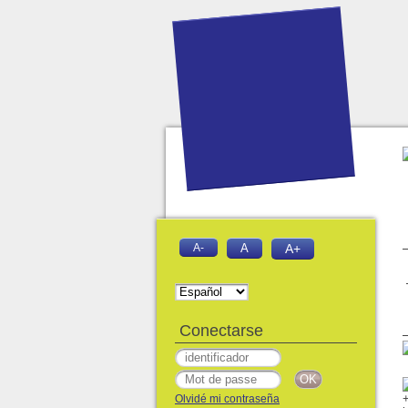
A-
A
A+
Conectarse
Olvidé mi contraseña