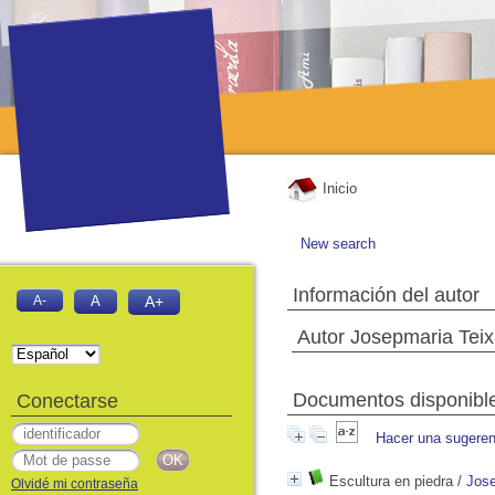
Inicio
New search
Información del autor
A-
A
A+
Autor Josepmaria Teix
Documentos disponibles
Conectarse
Hacer una sugeren
Escultura en piedra
/
Jose
Olvidé mi contraseña