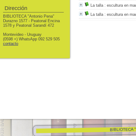
La talla
: escultura en ma
Dirección
La talla
: escultura en ma
BIBLIOTECA "Antonio Pena"
Durazno 1577 - Peatonal Encina
1578 y Peatonal Sarandí 472
Montevideo - Uruguay
(0598 +) WhatsApp 092 529 505
contacto
BIBLIOTECA "