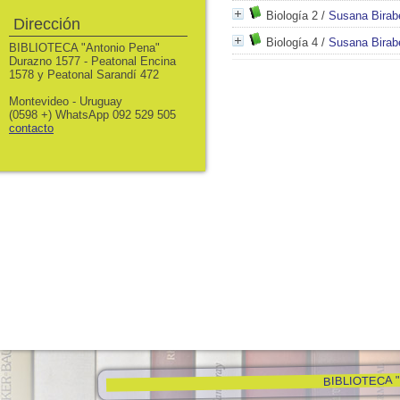
Biología 2
/
Susana Birab
Dirección
Biología 4
/
Susana Birab
BIBLIOTECA "Antonio Pena"
Durazno 1577 - Peatonal Encina
1578 y Peatonal Sarandí 472
Montevideo - Uruguay
(0598 +) WhatsApp 092 529 505
contacto
BIBLIOTECA "