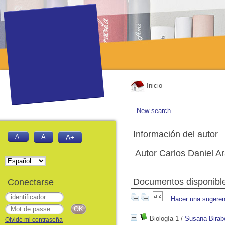
Inicio
New search
Información del autor
A-
A
A+
Autor Carlos Daniel Ar
Documentos disponibles
Conectarse
Hacer una sugeren
Biología 1
/
Susana Birab
Olvidé mi contraseña