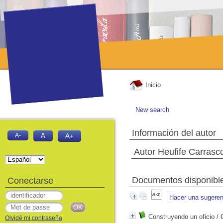
Inicio
New search
Información del autor
A-
A
A+
Autor Heufife Carrasc
Documentos disponibles
Conectarse
Hacer una sugeren
Construyendo un oficio
/
Olvidé mi contraseña