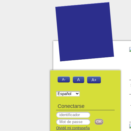
A-
A
A+
Conectarse
Olvidé mi contraseña