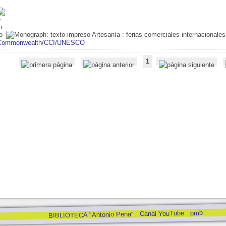
Artesanía : ferias comerciales internacionales
Commonwealth/CCI/UNESCO
1
pmb
Canal YouTube
BIBLIOTECA "Antonio Pena"