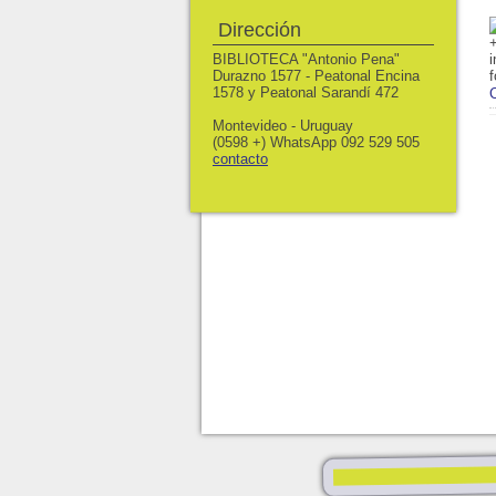
Dirección
BIBLIOTECA "Antonio Pena"
Durazno 1577 - Peatonal Encina
1578 y Peatonal Sarandí 472
Montevideo - Uruguay
(0598 +) WhatsApp 092 529 505
contacto