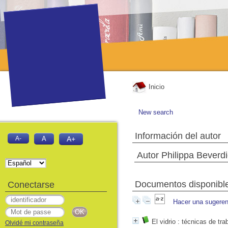
Inicio
New search
Información del autor
A-
A
A+
Autor Philippa Beverd
Documentos disponibles
Conectarse
Hacer una sugeren
El vidrio
: técnicas de tra
Olvidé mi contraseña