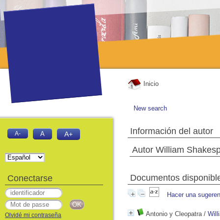
Inicio
New search
Información del autor
A-
A
A+
Autor William Shakes
Documentos disponibles
Conectarse
Hacer una sugeren
Antonio y Cleopatra
/
Wil
Olvidé mi contraseña