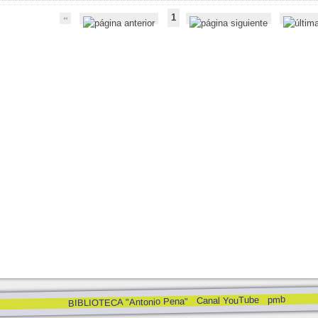
1
pmb
Canal YouTube
BIBLIOTECA "Antonio Pena"