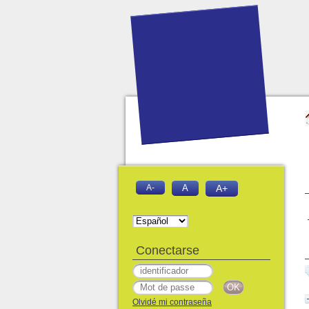
A-
A
A+
Conectarse
Olvidé mi contraseña