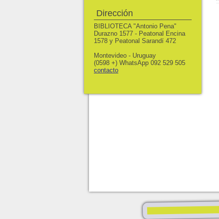
Dirección
BIBLIOTECA "Antonio Pena"
Durazno 1577 - Peatonal Encina
1578 y Peatonal Sarandí 472
Montevideo - Uruguay
(0598 +) WhatsApp 092 529 505
contacto