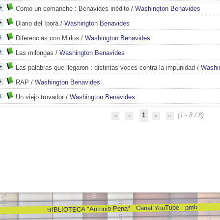
Como un comanche
: Benavides inédito
/
Washington Benavides
Diario del Iporá
/
Washington Benavides
Diferencias con Mirlos
/
Washington Benavides
Las milongas
/
Washington Benavides
Las palabras que llegaron
: distintas voces contra la impunidad
/
Washi
RAP
/
Washington Benavides
Un viejo trovador
/
Washington Benavides
1
(1 - 8 / 8)
pmb
Canal YouTube
BIBLIOTECA "Antonio Pena"