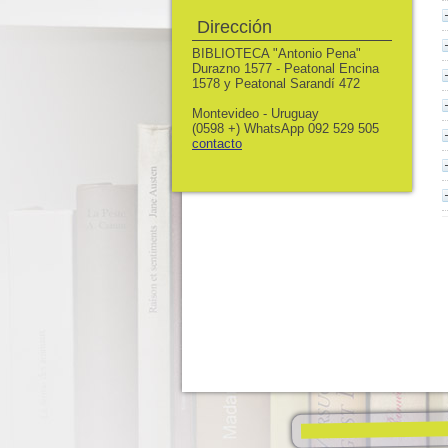
Dirección
BIBLIOTECA "Antonio Pena"
Durazno 1577 - Peatonal Encina
1578 y Peatonal Sarandí 472
Montevideo - Uruguay
(0598 +) WhatsApp 092 529 505
contacto