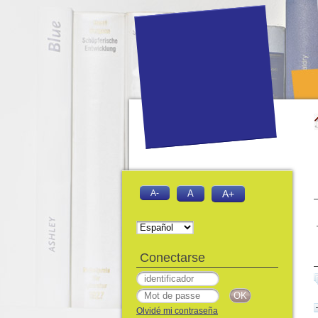
A-
A
A+
Conectarse
Olvidé mi contraseña