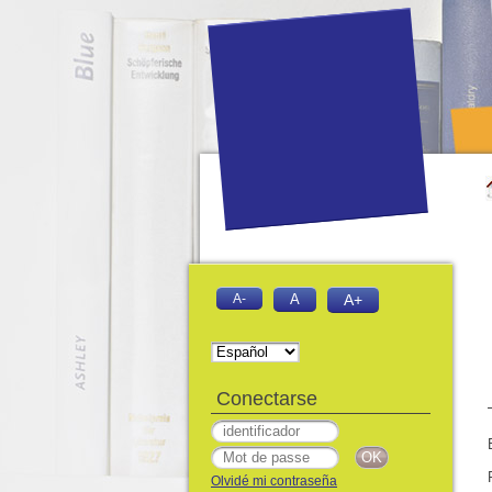
A-
A
A+
Conectarse
Olvidé mi contraseña