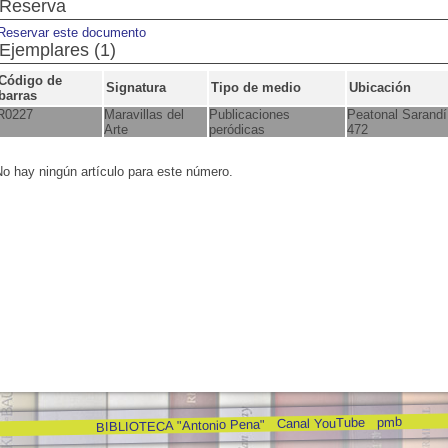
Reserva
Reservar este documento
Ejemplares (1)
Código de
Signatura
Tipo de medio
Ubicación
barras
R0227
Maravillas del
Publicaciones
Peatonal Sarandí
Arte
peródicas
472
o hay ningún artículo para este número.
pmb
Canal YouTube
BIBLIOTECA "Antonio Pena"