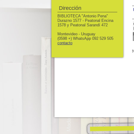
Dirección
BIBLIOTECA "Antonio Pena"
Durazno 1577 - Peatonal Encina
1578 y Peatonal Sarandí 472
Montevideo - Uruguay
(0598 +) WhatsApp 092 529 505
contacto
N