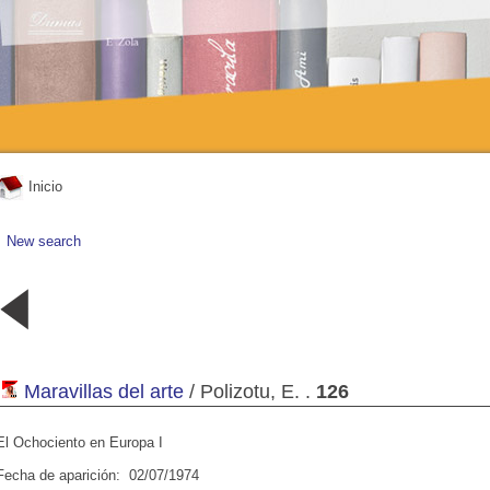
Inicio
New search
19 - De los
18 - De los
11 - Arte de
12 - Arte de
Sumerios a
sumerios a
África y
África y
los Persas
los Persas
Oceanía
Oceanía
02/07/1974
02/07/1974
02/07/1974
02/07/1974
Maravillas del arte
/ Polizotu, E. .
126
El Ochociento en Europa I
Fecha de aparición: 02/07/1974