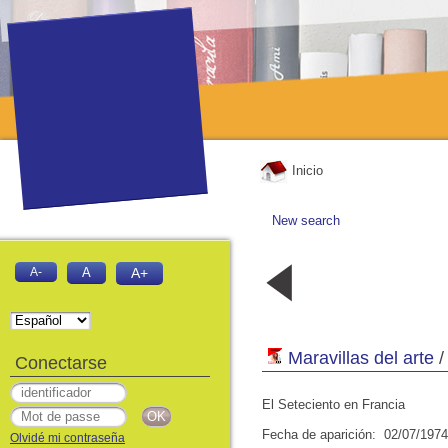
Inicio
New search
19 - De los
18 - De l
A-
A
A+
Sumerios a
sumerios
los Persas
los Pers
02/07/1974
02/07/19
Maravillas del arte
/
Conectarse
El Seteciento en Francia
Fecha de aparición: 02/07/1974
Olvidé mi contraseña