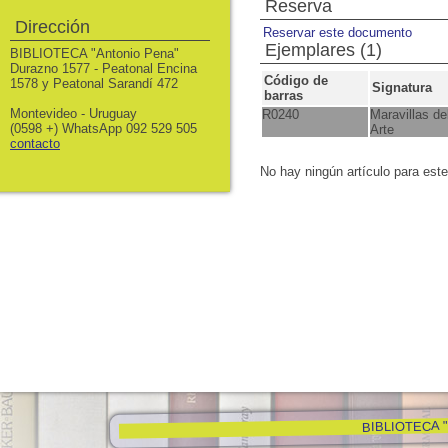
Reserva
Dirección
Reservar este documento
Ejemplares (1)
BIBLIOTECA "Antonio Pena"
Durazno 1577 - Peatonal Encina
Código de
1578 y Peatonal Sarandí 472
Signatura
barras
Montevideo - Uruguay
R0240
Maravillas de
(0598 +) WhatsApp 092 529 505
Arte
contacto
No hay ningún artículo para est
BIBLIOTECA "