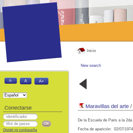
Inicio
New search
19 - De los
18 - De l
A-
A
A+
Sumerios a
sumerios
los Persas
los Pers
02/07/1974
02/07/19
Maravillas del arte
/
Conectarse
De la Escuela de Paris a la 2da
Fecha de aparición: 02/07/1974
Olvidé mi contraseña