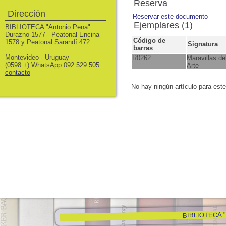
Reserva
Dirección
Reservar este documento
Ejemplares (1)
BIBLIOTECA "Antonio Pena"
Durazno 1577 - Peatonal Encina
Código de
1578 y Peatonal Sarandí 472
Signatura
barras
Montevideo - Uruguay
R0262
Maravillas de
(0598 +) WhatsApp 092 529 505
Arte
contacto
No hay ningún artículo para est
BIBLIOTECA "