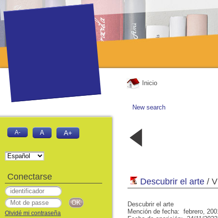
Inicio
New search
Año II n°.23
Año II n°.22 
A-
A
A+
- Descubrir
Descubrir el
el arte
arte
Enero 2001
Diciembre,
2000
Conectarse
Descubrir el arte
/ V
Descubrir el arte
Mención de fecha: febrero, 200
Olvidé mi contraseña