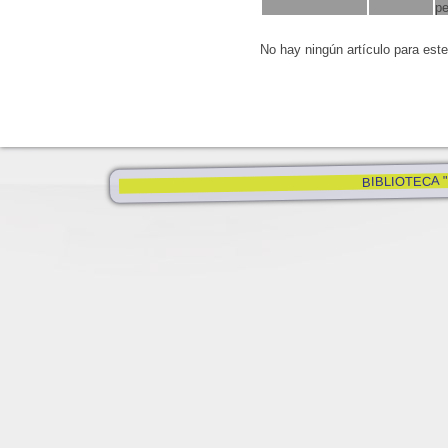
pe
No hay ningún artículo para est
BIBLIOTECA "