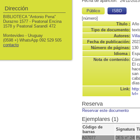
Fecha de aparición: 24/11/2023
Dirección
Público
ISBD
BIBLIOTECA "Antonio Pena"
[número]
Durazno 1577 - Peatonal Encina
Título :
Año 
1578 y Peatonal Sarandí 472
Tipo de documento:
text
Montevideo - Uruguay
Autores:
Vill
(0598 +) WhatsApp 092 529 505
Fecha de publicación:
202
contacto
Número de páginas:
130 
Idioma :
Espa
Nota de contenido:
Cómo
El c
hace
san 
caba
días
Link:
http
lvl=
Reserva
Reservar este documento
Ejemplares (1)
Código de
Signatura
T
barras
A07077
DES n°.24
Pu