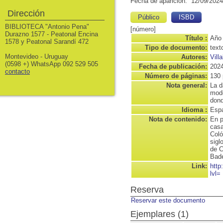
Fecha de aparición: 12/09/2024
Dirección
Público
ISBD
BIBLIOTECA "Antonio Pena"
[número]
Durazno 1577 - Peatonal Encina
Título :
Año 
1578 y Peatonal Sarandí 472
Tipo de documento:
text
Montevideo - Uruguay
Autores:
Vill
(0598 +) WhatsApp 092 529 505
Fecha de publicación:
202
contacto
Número de páginas:
130 
Nota general:
La d
mode
dond
Idioma :
Espa
Nota de contenido:
En p
casa
Coló
sigl
de C
Bad
Link:
http
lvl=
Reserva
Reservar este documento
Ejemplares (1)