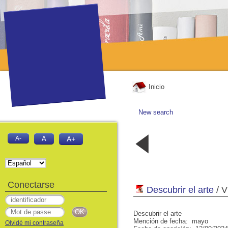
Inicio
New search
Año IV n°.53
Año III n°.2
A-
A
A+
- Descubrir el
Descubrir e
arte
arte
julio, 2003
junio, 200
Conectarse
Descubrir el arte
/ V
Descubrir el arte
Mención de fecha: mayo
Olvidé mi contraseña