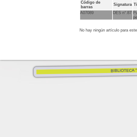
Código de
Signatura
T
barras
A07089
DES n°.87
Pu
pe
No hay ningún artículo para est
BIBLIOTECA "