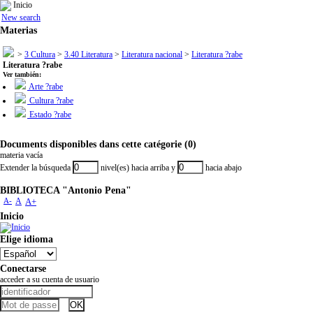
Inicio
New search
Materias
>
3 Cultura
>
3.40 Literatura
>
Literatura nacional
>
Literatura ?rabe
Literatura ?rabe
Ver también:
Arte ?rabe
Cultura ?rabe
Estado ?rabe
Documents disponibles dans cette catégorie (0)
materia vacía
Extender la búsqueda
nivel(es) hacia arriba y
hacia abajo
BIBLIOTECA "Antonio Pena"
A-
A
A+
Inicio
Elige idioma
Conectarse
acceder a su cuenta de usuario