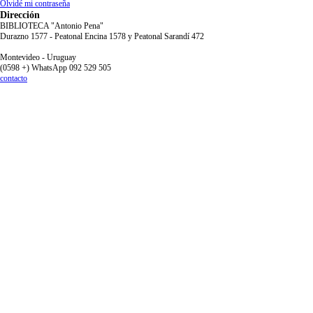
Olvidé mi contraseña
Dirección
BIBLIOTECA "Antonio Pena"
Durazno 1577 - Peatonal Encina 1578 y Peatonal Sarandí 472
Montevideo - Uruguay
(0598 +) WhatsApp 092 529 505
contacto