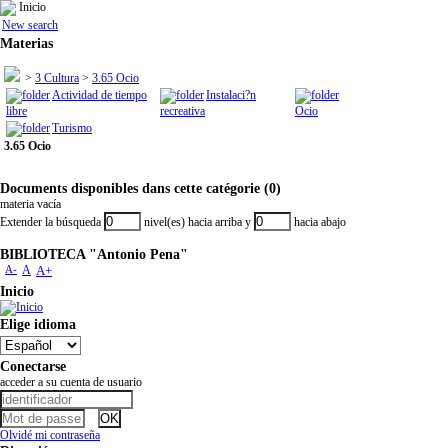
Inicio
New search
Materias
>
3 Cultura
>
3.65 Ocio
Actividad de tiempo
Instalaci?n
libre
recreativa
Ocio
Turismo
3.65 Ocio
Documents disponibles dans cette catégorie (0)
materia vacía
Extender la búsqueda
nivel(es) hacia arriba y
hacia abajo
BIBLIOTECA "Antonio Pena"
A-
A
A+
Inicio
Elige idioma
Conectarse
acceder a su cuenta de usuario
Olvidé mi contraseña