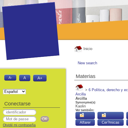
Inicio
New search
Materias
A-
A
A+
>
6 Política, derecho y 
Arcilla
Arcilla
Synonyme(s)
Conectarse
Kaolin
Ver también:
Alfarer
Cer?micas
Olvidé mi contraseña