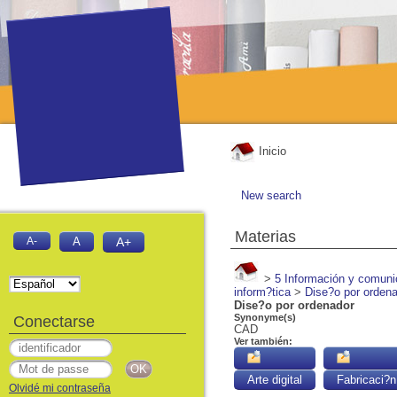
Inicio
New search
Materias
A-
A
A+
>
5 Información y comuni
inform?tica
>
Dise?o por orden
Dise?o por ordenador
Synonyme(s)
Conectarse
CAD
Ver también:
Arte digital
Fabricaci?n
Olvidé mi contraseña