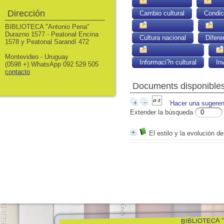
Dirección
Cambio cultural
Condic
BIBLIOTECA "Antonio Pena"
Durazno 1577 - Peatonal Encina
Cultura nacional
Difere
1578 y Peatonal Sarandí 472
Montevideo - Uruguay
Informaci?n cultural
In
(0598 +) WhatsApp 092 529 505
contacto
Documents disponibles 
Hacer una sugeren
Extender la búsqueda
El estilo y la evolución de
BIBLIOTECA "