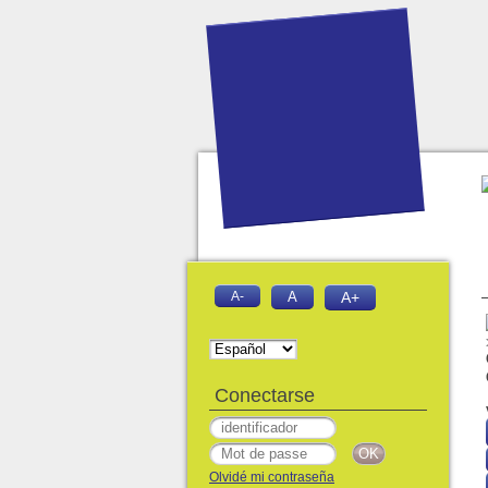
A-
A
A+
Conectarse
Olvidé mi contraseña