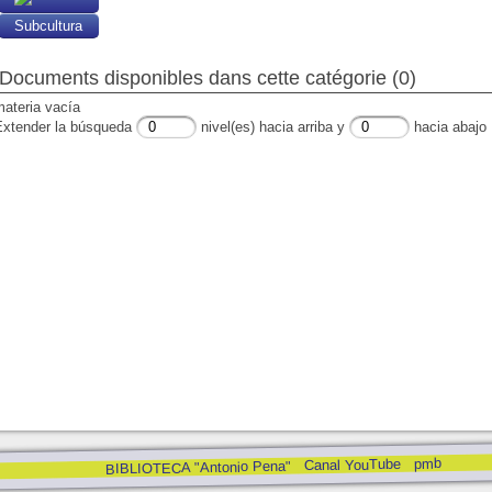
Subcultura
Documents disponibles dans cette catégorie (0)
materia vacía
Extender la búsqueda
nivel(es) hacia arriba y
hacia abajo
pmb
Canal YouTube
BIBLIOTECA "Antonio Pena"