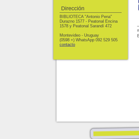
Dirección
BIBLIOTECA "Antonio Pena"
Durazno 1577 - Peatonal Encina
1578 y Peatonal Sarandí 472
Montevideo - Uruguay
(0598 +) WhatsApp 092 529 505
contacto