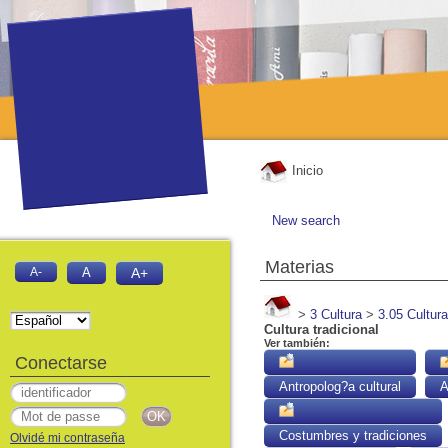
Inicio
New search
Materias
A-
A
A+
>
3 Cultura
>
3.05 Cultura
Cultura tradicional
Ver también:
Conectarse
Antropolog?a cultural
A
Costumbres y tradiciones
Olvidé mi contraseña