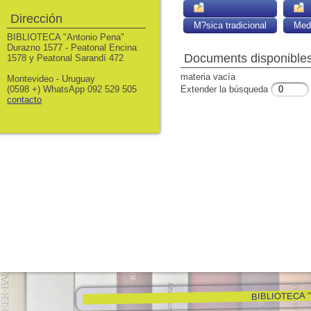
Dirección
M?sica tradicional
Medi
BIBLIOTECA "Antonio Pena"
Durazno 1577 - Peatonal Encina
Documents disponibles 
1578 y Peatonal Sarandí 472
materia vacía
Montevideo - Uruguay
(0598 +) WhatsApp 092 529 505
Extender la búsqueda
contacto
BIBLIOTECA "