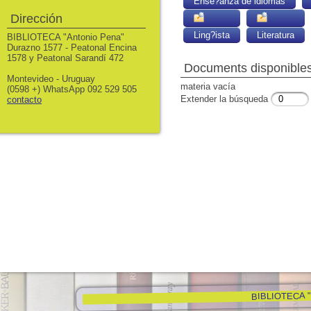
Ense?anza de idiomas
Dirección
Ling?ista
Literatura
BIBLIOTECA "Antonio Pena"
Durazno 1577 - Peatonal Encina
1578 y Peatonal Sarandí 472
Documents disponibles 
Montevideo - Uruguay
materia vacía
(0598 +) WhatsApp 092 529 505
Extender la búsqueda
contacto
BIBLIOTECA "