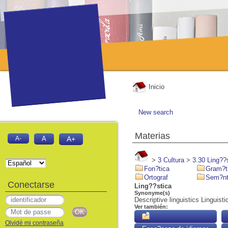
Inicio
New search
Materias
A-
A
A+
>
3 Cultura
>
3.30 Ling??
Fon?tica
Gram?t
Ortograf
Sem?nt
Conectarse
Ling??stica
Synonyme(s)
Descriptive linguistics Linguisti
Ver también:
Olvidé mi contraseña